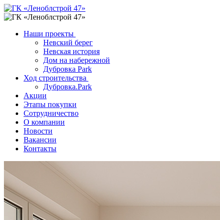
Наши проекты
Невский берег
Невская история
Дом на набережной
Дубровка Park
Ход строительства
Дубровка.Park
Акции
Этапы покупки
Сотрудничество
О компании
Новости
Вакансии
Контакты